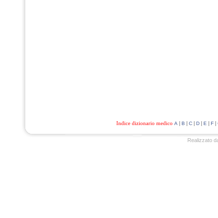
Indice dizionario medico
|
|
|
|
|
|
A
B
C
D
E
F
Realizzato d