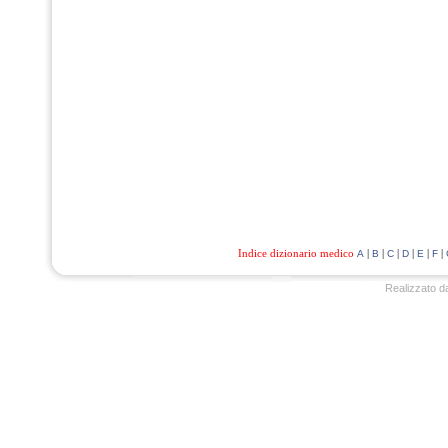
Indice dizionario medico
|
|
|
|
|
|
A
B
C
D
E
F
Realizzato d