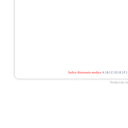
Indice dizionario medico
|
|
|
|
|
|
A
B
C
D
E
F
Realizzato d