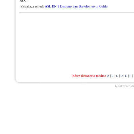
FAX :
Visualizza scheda
ASL BN 1 Distretto San Bartolomeo in Galdo
Indice dizionario medico
|
|
|
|
|
|
A
B
C
D
E
F
Realizzato d